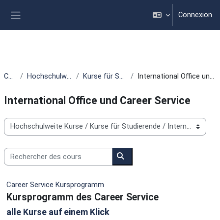
Passer au contenu principal
Connexion
Panneau latéral
Cours
Hochschulweite Kurse
Kurse für Studierende
International Office und Career Service
International Office und Career Service
Catégories de cours
Rechercher des cours
Rechercher des cours
Career Service Kursprogramm
Kursprogramm des Career Service
alle Kurse auf einem Klick