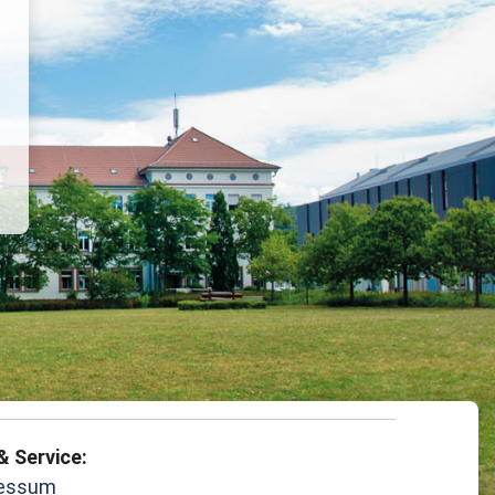
& Service:
essum