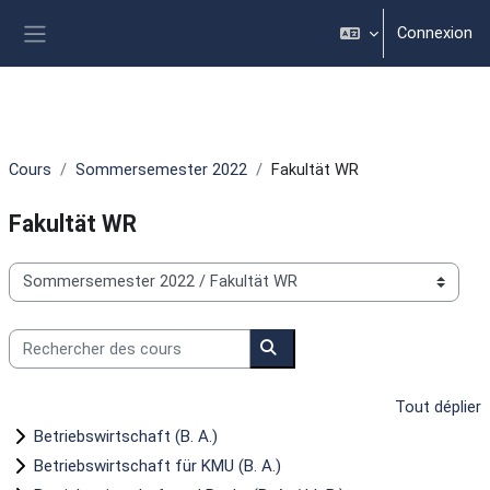
Passer au contenu principal
Connexion
Panneau latéral
Cours
Sommersemester 2022
Fakultät WR
Fakultät WR
Catégories de cours
Rechercher des cours
Rechercher des cours
Tout déplier
Betriebswirtschaft (B. A.)
Betriebswirtschaft für KMU (B. A.)